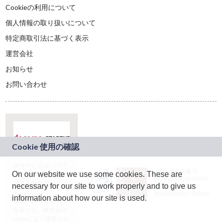
Cookieの利用について
個人情報の取り扱いについて
特定商取引法に基づく表示
運営会社
お知らせ
お問い合わせ
本サービスは、NTT
JASRAC許諾番号：
On our website we use some cookies. These are
ドコモグループの新
9024936001Y45037
規事業創出プログラ
necessary for our site to work properly and to give us
JASRAC許諾番号：
ム「docomo
9024936002Y45040
information about how our site is used.
STARTUP」を通じて
企画され、株式会社
teketにより運営され