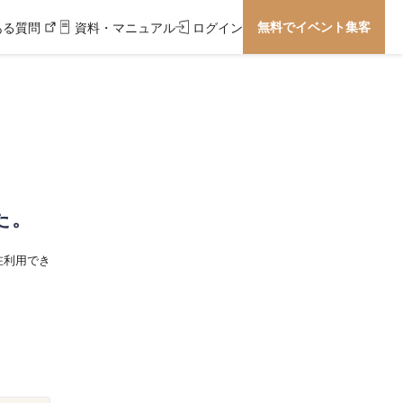
無料でイベント集客
ある質問
資料・マニュアル
ログイン
た。
在利用でき