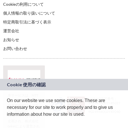
Cookieの利用について
個人情報の取り扱いについて
特定商取引法に基づく表示
運営会社
お知らせ
お問い合わせ
本サービスは、NTT
JASRAC許諾番号：
On our website we use some cookies. These are
ドコモグループの新
9024936001Y45037
規事業創出プログラ
necessary for our site to work properly and to give us
JASRAC許諾番号：
ム「docomo
9024936002Y45040
information about how our site is used.
STARTUP」を通じて
企画され、株式会社
teketにより運営され