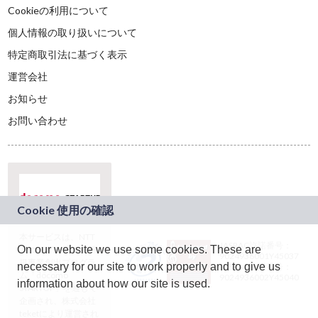
Cookieの利用について
個人情報の取り扱いについて
特定商取引法に基づく表示
運営会社
お知らせ
お問い合わせ
本サービスは、NTT
JASRAC許諾番号：
On our website we use some cookies. These are
ドコモグループの新
9024936001Y45037
規事業創出プログラ
necessary for our site to work properly and to give us
JASRAC許諾番号：
ム「docomo
9024936002Y45040
information about how our site is used.
STARTUP」を通じて
企画され、株式会社
teketにより運営され