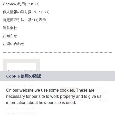
Cookieの利用について
個人情報の取り扱いについて
特定商取引法に基づく表示
運営会社
お知らせ
お問い合わせ
本サービスは、NTT
JASRAC許諾番号：
On our website we use some cookies. These are
ドコモグループの新
9024936001Y45037
規事業創出プログラ
necessary for our site to work properly and to give us
JASRAC許諾番号：
ム「docomo
9024936002Y45040
information about how our site is used.
STARTUP」を通じて
企画され、株式会社
teketにより運営され