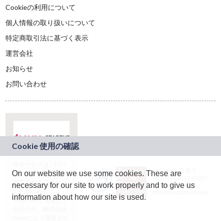
Cookieの利用について
個人情報の取り扱いについて
特定商取引法に基づく表示
運営会社
お知らせ
お問い合わせ
本サービスは、NTT
JASRAC許諾番号：
On our website we use some cookies. These are
ドコモグループの新
9024936001Y45037
規事業創出プログラ
necessary for our site to work properly and to give us
JASRAC許諾番号：
ム「docomo
9024936002Y45040
information about how our site is used.
STARTUP」を通じて
企画され、株式会社
teketにより運営され