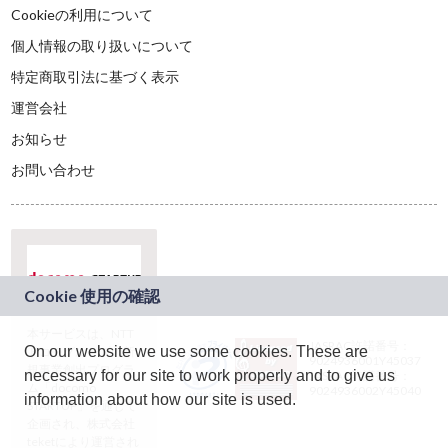
Cookieの利用について
個人情報の取り扱いについて
特定商取引法に基づく表示
運営会社
お知らせ
お問い合わせ
本サービスは、NTT
JASRAC許諾番号：
On our website we use some cookies. These are
ドコモグループの新
9024936001Y45037
規事業創出プログラ
necessary for our site to work properly and to give us
JASRAC許諾番号：
ム「docomo
9024936002Y45040
information about how our site is used.
STARTUP」を通じて
企画され、株式会社
teketにより運営され