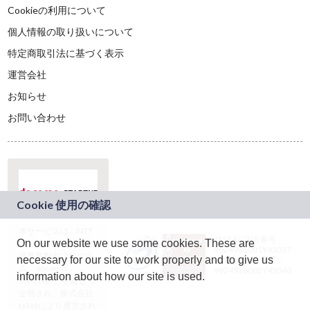
Cookieの利用について
個人情報の取り扱いについて
特定商取引法に基づく表示
運営会社
お知らせ
お問い合わせ
本サービスは、NTT
JASRAC許諾番号：
On our website we use some cookies. These are
ドコモグループの新
9024936001Y45037
規事業創出プログラ
necessary for our site to work properly and to give us
JASRAC許諾番号：
ム「docomo
9024936002Y45040
information about how our site is used.
STARTUP」を通じて
企画され、株式会社
teketにより運営され