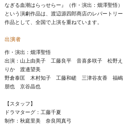
なぎる血潮はらっせらー』（作・演出：畑澤聖悟）
という演劇作品は、渡辺源四郎商店のレパートリー
作品として、全国で上演を重ねています。
出演者
作・演出：畑澤聖悟
出演：山上由美子 工藤良平 音喜多咲子 松野え
りか 渡邊望美
野倉泰匡 木村知子 工藤和嵯 三津谷友香 福嶋
朋也 京谷晶也
【スタッフ】
ドラマターグ：工藤千夏
制作：秋庭里美 奈良岡真弓