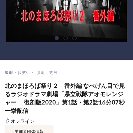
演劇・お笑い
演劇・芝居
北のまほろば祭り２ 番外編 なべげん目で見
るラジオドラマ劇場「県立戦隊アオモレンジ
ャー 復刻版2020」第1話・第2話16分07秒
一挙配信
オンライン
主催者団体情報