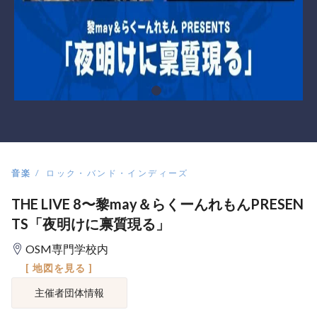
音楽
ロック・バンド・インディーズ
THE LIVE 8〜黎may＆らくーんれもんPRESEN
TS「夜明けに禀質現る」
OSM専門学校内
[ 地図を見る ]
主催者団体情報