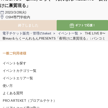
けに禀質現る」
2023/3/28(火)
OSM専門学校内
終了しました
ギフトで
応援！
電子チケット販売・管理のteket
イベント一覧
THE LIVE 8〜
黎may＆らくーんれもんPRESENTS「夜明けに禀質現る」 : バンコミ
一般ご利用者様
イベントを探す
イベントカテゴリ一覧
イベントエリア一覧
使い方
よくある質問
PRO ARTEKET（プロアルテケト）
シリアルコード受け取り