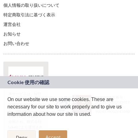
個人情報の取り扱いについて
特定商取引法に基づく表示
運営会社
お知らせ
お問い合わせ
本サービスは、NTT
JASRAC許諾番号：
On our website we use some cookies. These are
ドコモグループの新
9024936001Y45037
規事業創出プログラ
necessary for our site to work properly and to give us
JASRAC許諾番号：
ム「docomo
9024936002Y45040
information about how our site is used.
STARTUP」を通じて
企画され、株式会社
teketにより運営され
ています。
Accept
Deny