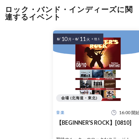
ロック・バンド・インディーズに関
連するイベント
10
11
8/
~
8/
月
火
+ 他 1
会場 (北海道・東北)
16:00 開
音楽
【BEGINNER'S ROCK】[0810]