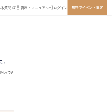
無料でイベント集客
ある質問
資料・マニュアル
ログイン
た。
在利用でき