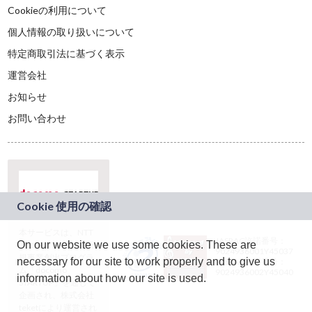
Cookieの利用について
個人情報の取り扱いについて
特定商取引法に基づく表示
運営会社
お知らせ
お問い合わせ
本サービスは、NTT
JASRAC許諾番号：
On our website we use some cookies. These are
ドコモグループの新
9024936001Y45037
規事業創出プログラ
necessary for our site to work properly and to give us
JASRAC許諾番号：
ム「docomo
9024936002Y45040
information about how our site is used.
STARTUP」を通じて
企画され、株式会社
teketにより運営され