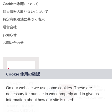
Cookieの利用について
個人情報の取り扱いについて
特定商取引法に基づく表示
運営会社
お知らせ
お問い合わせ
本サービスは、NTT
JASRAC許諾番号：
On our website we use some cookies. These are
ドコモグループの新
9024936001Y45037
規事業創出プログラ
necessary for our site to work properly and to give us
JASRAC許諾番号：
ム「docomo
9024936002Y45040
information about how our site is used.
STARTUP」を通じて
企画され、株式会社
teketにより運営され