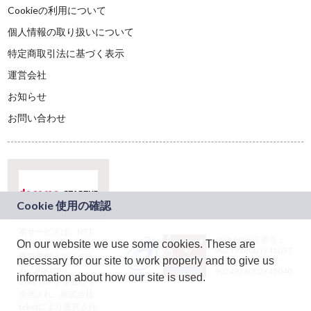
Cookieの利用について
個人情報の取り扱いについて
特定商取引法に基づく表示
運営会社
お知らせ
お問い合わせ
本サービスは、NTT
JASRAC許諾番号：
On our website we use some cookies. These are
ドコモグループの新
9024936001Y45037
規事業創出プログラ
necessary for our site to work properly and to give us
JASRAC許諾番号：
ム「docomo
9024936002Y45040
information about how our site is used.
STARTUP」を通じて
企画され、株式会社
teketにより運営され