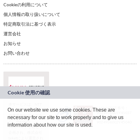
Cookieの利用について
個人情報の取り扱いについて
特定商取引法に基づく表示
運営会社
お知らせ
お問い合わせ
本サービスは、NTT
JASRAC許諾番号：
On our website we use some cookies. These are
ドコモグループの新
9024936001Y45037
規事業創出プログラ
necessary for our site to work properly and to give us
JASRAC許諾番号：
ム「docomo
9024936002Y45040
information about how our site is used.
STARTUP」を通じて
企画され、株式会社
teketにより運営され