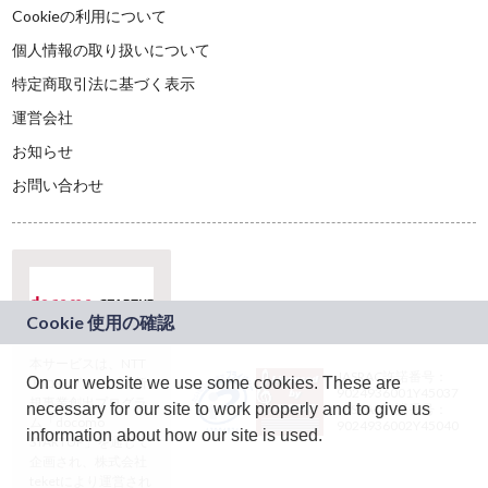
Cookieの利用について
個人情報の取り扱いについて
特定商取引法に基づく表示
運営会社
お知らせ
お問い合わせ
本サービスは、NTT
JASRAC許諾番号：
On our website we use some cookies. These are
ドコモグループの新
9024936001Y45037
規事業創出プログラ
necessary for our site to work properly and to give us
JASRAC許諾番号：
ム「docomo
9024936002Y45040
information about how our site is used.
STARTUP」を通じて
企画され、株式会社
teketにより運営され