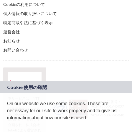
Cookieの利用について
個人情報の取り扱いについて
特定商取引法に基づく表示
運営会社
お知らせ
お問い合わせ
本サービスは、NTT
JASRAC許諾番号：
On our website we use some cookies. These are
ドコモグループの新
9024936001Y45037
規事業創出プログラ
necessary for our site to work properly and to give us
JASRAC許諾番号：
ム「docomo
9024936002Y45040
information about how our site is used.
STARTUP」を通じて
企画され、株式会社
teketにより運営され