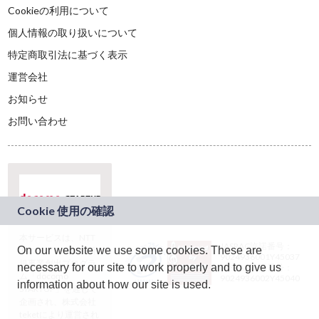
Cookieの利用について
個人情報の取り扱いについて
特定商取引法に基づく表示
運営会社
お知らせ
お問い合わせ
本サービスは、NTT
JASRAC許諾番号：
On our website we use some cookies. These are
ドコモグループの新
9024936001Y45037
規事業創出プログラ
necessary for our site to work properly and to give us
JASRAC許諾番号：
ム「docomo
9024936002Y45040
information about how our site is used.
STARTUP」を通じて
企画され、株式会社
teketにより運営され