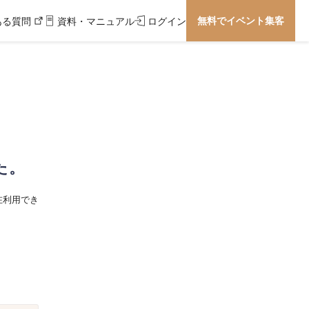
無料でイベント集客
ある質問
資料・マニュアル
ログイン
た。
在利用でき