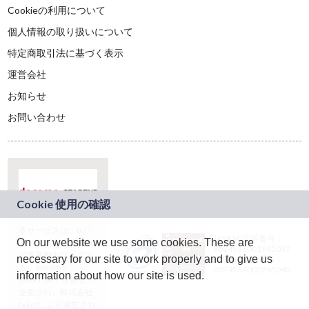
Cookieの利用について
個人情報の取り扱いについて
特定商取引法に基づく表示
運営会社
お知らせ
お問い合わせ
本サービスは、NTT
JASRAC許諾番号：
On our website we use some cookies. These are
ドコモグループの新
9024936001Y45037
規事業創出プログラ
necessary for our site to work properly and to give us
JASRAC許諾番号：
ム「docomo
9024936002Y45040
information about how our site is used.
STARTUP」を通じて
企画され、株式会社
teketにより運営され