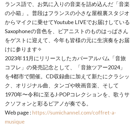
ランス語で、お気に入りの音楽を詰め込んだ「音楽
の小箱」。普段はフランスの小さな屋根裏スタジオ
からマイクに乗せてYoutube LIVEでお届けしている
Saxophoneの音色を、ピアニストのものはっぱさん
をゲストに迎えて、今年も皆様の元に生演奏をお届
けに参ります✧
2023年11月にリリースしたカバーアルバム「音旅
コフレ」の発売記念として、「音旅ツアー2024」
を4都市で開催。CD収録曲に加えて新たにクラシッ
ク、オリジナル曲、タンゴや映画音楽、そして
1970年〜令和に至るJ-POPコレクションを、歌うサ
クソフォンと彩るピアノが奏でる。
Web page :
https://sumichannel.com/coffret-a-
musique