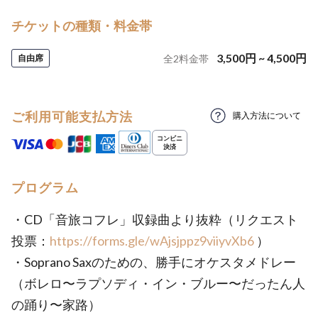
チケットの種類・料金帯
3,500
円
~
4,500
円
自由席
全
2
料金帯
ご利用可能支払方法
購入方法について
プログラム
・CD「音旅コフレ」収録曲より抜粋（リクエスト
投票：
https://forms.gle/wAjsjppz9viiyvXb6
）
・Soprano Saxのための、勝手にオケスタメドレー
（ボレロ〜ラプソディ・イン・ブルー〜だったん人
の踊り〜家路）