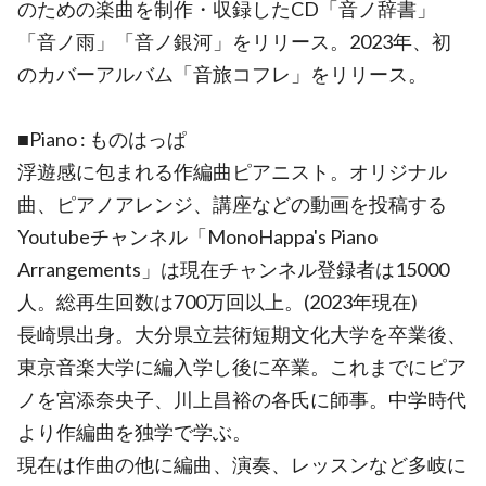
のための楽曲を制作・収録したCD「音ノ辞書」
「音ノ雨」「音ノ銀河」をリリース。2023年、初
のカバーアルバム「音旅コフレ」をリリース。
■Piano : ものはっぱ
浮遊感に包まれる作編曲ピアニスト。オリジナル
曲、ピアノアレンジ、講座などの動画を投稿する
Youtubeチャンネル「MonoHappa's Piano
Arrangements」は現在チャンネル登録者は15000
人。総再生回数は700万回以上。(2023年現在)
長崎県出身。大分県立芸術短期文化大学を卒業後、
東京音楽大学に編入学し後に卒業。これまでにピア
ノを宮添奈央子、川上昌裕の各氏に師事。中学時代
より作編曲を独学で学ぶ。
現在は作曲の他に編曲、演奏、レッスンなど多岐に