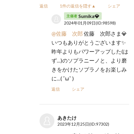
返信
1件の返信を隠す▲
シェア
Sumika💎
主催者
2024年01月09日
(ID:98598)
@佐藤 次郎
佐藤 次郎さま💎
いつもありがとうございます✨
昨年よりもパワーアップした(は
ず...)のソプラニーノと、より磨
きをかけたソプラノをお楽しみ
に...( ˘ω˘ )
返信
シェア
あきたけ
2023年12月25日
(ID:97302)