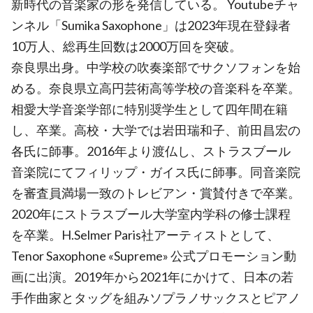
新時代の音楽家の形を発信している。 Youtubeチャ
ンネル「Sumika Saxophone」は2023年現在登録者
10万人、総再生回数は2000万回を突破。
奈良県出身。中学校の吹奏楽部でサクソフォンを始
める。奈良県立高円芸術高等学校の音楽科を卒業。
相愛大学音楽学部に特別奨学生として四年間在籍
し、卒業。高校・大学では岩田瑞和子、前田昌宏の
各氏に師事。2016年より渡仏し、ストラスブール
音楽院にてフィリップ・ガイス氏に師事。同音楽院
を審査員満場一致のトレビアン・賞賛付きで卒業。
2020年にストラスブール大学室内学科の修士課程
を卒業。H.Selmer Paris社アーティストとして、
Tenor Saxophone «Supreme» 公式プロモーション動
画に出演。2019年から2021年にかけて、日本の若
手作曲家とタッグを組みソプラノサックスとピアノ