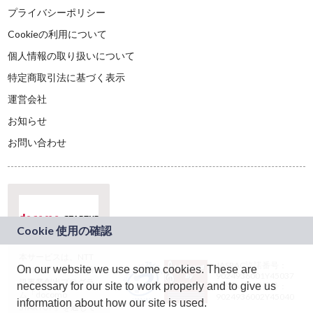
プライバシーポリシー
Cookieの利用について
個人情報の取り扱いについて
特定商取引法に基づく表示
運営会社
お知らせ
お問い合わせ
本サービスは、NTT
JASRAC許諾番号：
On our website we use some cookies. These are
ドコモグループの新
9024936001Y45037
規事業創出プログラ
necessary for our site to work properly and to give us
JASRAC許諾番号：
ム「docomo
9024936002Y45040
information about how our site is used.
STARTUP」を通じて