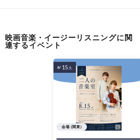
映画音楽・イージーリスニングに関
連するイベント
15
8/
土
会場 (関東)