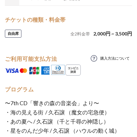
チケットの種類・料金帯
2,000
円
~
3,500
円
自由席
全
2
料金帯
ご利用可能支払方法
購入方法について
プログラム
〜7th CD「響きの森の音楽会」より〜
・海の見える街 / 久石譲 （魔女の宅急便）
・あの夏へ / 久石譲 （千と千尋の神隠し）
・星をのんだ少年 / 久石譲 （ハウルの動く城）