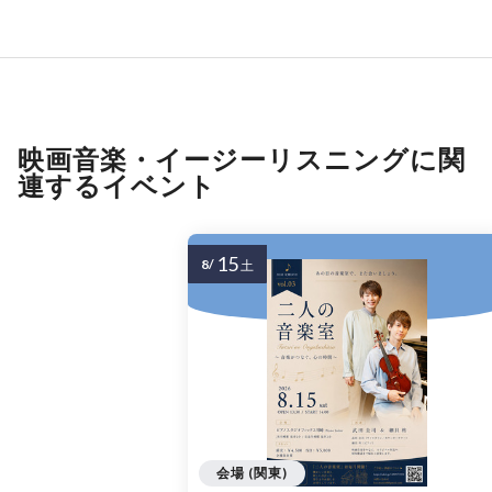
映画音楽・イージーリスニングに関
連するイベント
15
8/
土
会場 (関東)