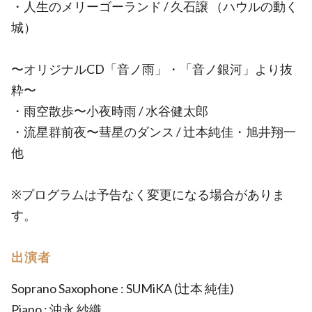
・人生のメリーゴーランド / 久石譲 （ハウルの動く
城）
〜オリジナルCD「音ノ雨」・「音ノ銀河」より抜
粋〜
・雨空散歩〜小夜時雨 / 水谷健太郎
・流星群前夜〜彗星のダンス / 辻本純佳・旭井翔一
他
※プログラムは予告なく変更になる場合がありま
す。
出演者
Soprano Saxophone : SUMiKA (辻本 純佳)
Piano : 沖永 紗織