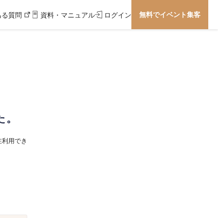
無料でイベント集客
ある質問
資料・マニュアル
ログイン
た。
在利用でき