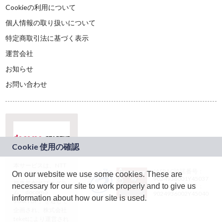
Cookieの利用について
個人情報の取り扱いについて
特定商取引法に基づく表示
運営会社
お知らせ
お問い合わせ
本サービスは、NTT
JASRAC許諾番号：
On our website we use some cookies. These are
ドコモグループの新
9024936001Y45037
規事業創出プログラ
necessary for our site to work properly and to give us
JASRAC許諾番号：
ム「docomo
9024936002Y45040
information about how our site is used.
STARTUP」を通じて
企画され、株式会社
teketにより運営され