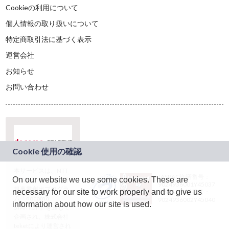
Cookieの利用について
個人情報の取り扱いについて
特定商取引法に基づく表示
運営会社
お知らせ
お問い合わせ
本サービスは、NTT
JASRAC許諾番号：
On our website we use some cookies. These are
ドコモグループの新
9024936001Y45037
規事業創出プログラ
necessary for our site to work properly and to give us
JASRAC許諾番号：
ム「docomo
9024936002Y45040
information about how our site is used.
STARTUP」を通じて
企画され、株式会社
teketにより運営され