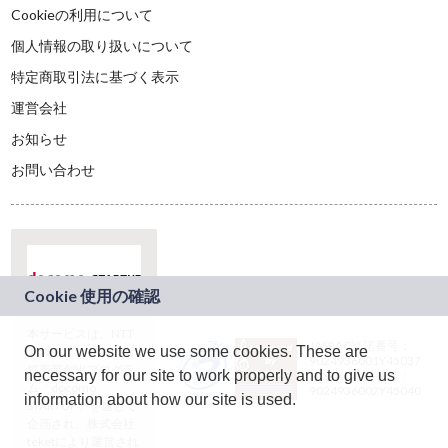
Cookieの利用について
個人情報の取り扱いについて
特定商取引法に基づく表示
運営会社
お知らせ
お問い合わせ
本サービスは、NTT
JASRAC許諾番号：
On our website we use some cookies. These are
ドコモグループの新
9024936001Y45037
規事業創出プログラ
necessary for our site to work properly and to give us
JASRAC許諾番号：
ム「docomo
9024936002Y45040
information about how our site is used.
STARTUP」を通じて
企画され、株式会社
teketにより運営され