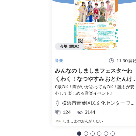
会場 (関東)
11:30 開
音楽
みんなの しましまフェスタ〜わ
くわく！なつやすみ おとたんけ
ん！〜
0歳OK！障がいがあってもOK！誰もが安
心して楽しめる音楽イベント♪
横浜市青葉区民文化センター フィリアホール
124
3144
しましまのおんがくたい