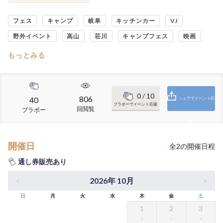
フェス
キャンプ
岐阜
キッチンカー
VJ
野外イベント
高山
荘川
キャンプフェス
映画
もっとみる
0
/ 10
806
40
シェアでイベント応
ブラボーでイベント応援
回閲覧
ブラボー
援
開催日
全
2
の開催日程
通し券販売あり
2026年 10月
日
月
火
水
木
金
土
1
2
3