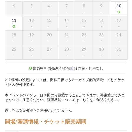
4
5
6
7
8
9
10
11
12
13
14
15
16
17
18
19
20
21
22
23
24
25
26
27
28
29
30
31
販売中
販売終了/売切
前
販売前
-
開催なし
※主催者の設定によっては、開催日後でもアーカイブ配信期間中でもチケッ
ト購入が可能です。
本イベントのチケットは１回のみ譲渡することができます。再譲渡はできま
せんのでご注意ください。譲渡機能については
こちら
をご確認ください。
通し券は譲渡機能をご利用いただけません
開場/開演情報・チケット販売期間