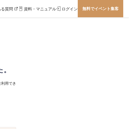
無料でイベント集客
ある質問
資料・マニュアル
ログイン
た。
在利用でき