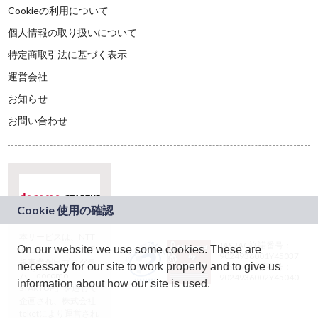
Cookieの利用について
個人情報の取り扱いについて
特定商取引法に基づく表示
運営会社
お知らせ
お問い合わせ
本サービスは、NTT
JASRAC許諾番号：
On our website we use some cookies. These are
ドコモグループの新
9024936001Y45037
規事業創出プログラ
necessary for our site to work properly and to give us
JASRAC許諾番号：
ム「docomo
9024936002Y45040
information about how our site is used.
STARTUP」を通じて
企画され、株式会社
teketにより運営され