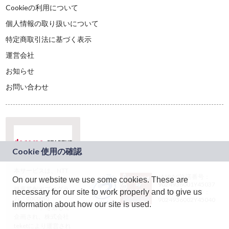
Cookieの利用について
個人情報の取り扱いについて
特定商取引法に基づく表示
運営会社
お知らせ
お問い合わせ
本サービスは、NTT
JASRAC許諾番号：
On our website we use some cookies. These are
ドコモグループの新
9024936001Y45037
規事業創出プログラ
necessary for our site to work properly and to give us
JASRAC許諾番号：
ム「docomo
9024936002Y45040
information about how our site is used.
STARTUP」を通じて
企画され、株式会社
teketにより運営され