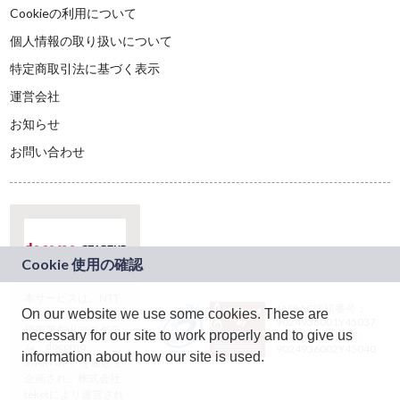
Cookieの利用について
個人情報の取り扱いについて
特定商取引法に基づく表示
運営会社
お知らせ
お問い合わせ
本サービスは、NTT
JASRAC許諾番号：
On our website we use some cookies. These are
ドコモグループの新
9024936001Y45037
規事業創出プログラ
necessary for our site to work properly and to give us
JASRAC許諾番号：
ム「docomo
9024936002Y45040
information about how our site is used.
STARTUP」を通じて
企画され、株式会社
teketにより運営され