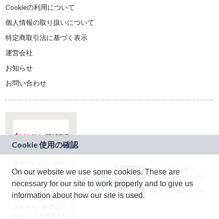
Cookieの利用について
個人情報の取り扱いについて
特定商取引法に基づく表示
運営会社
お知らせ
お問い合わせ
本サービスは、NTT
JASRAC許諾番号：
On our website we use some cookies. These are
ドコモグループの新
9024936001Y45037
規事業創出プログラ
necessary for our site to work properly and to give us
JASRAC許諾番号：
ム「docomo
9024936002Y45040
information about how our site is used.
STARTUP」を通じて
企画され、株式会社
teketにより運営され