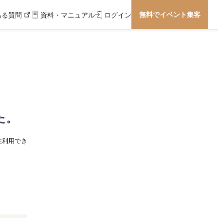
無料でイベント集客
ある質問
資料・マニュアル
ログイン
た。
在利用でき