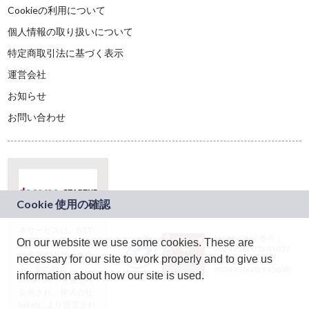
Cookieの利用について
個人情報の取り扱いについて
特定商取引法に基づく表示
運営会社
お知らせ
お問い合わせ
本サービスは、NTT
JASRAC許諾番号：
On our website we use some cookies. These are
ドコモグループの新
9024936001Y45037
規事業創出プログラ
necessary for our site to work properly and to give us
JASRAC許諾番号：
ム「docomo
9024936002Y45040
information about how our site is used.
STARTUP」を通じて
企画され、株式会社
teketにより運営され