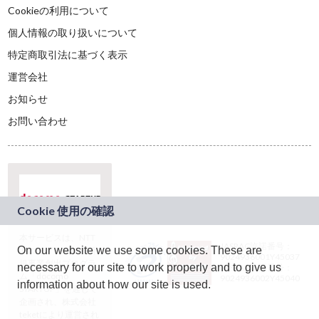
Cookieの利用について
個人情報の取り扱いについて
特定商取引法に基づく表示
運営会社
お知らせ
お問い合わせ
本サービスは、NTT
JASRAC許諾番号：
On our website we use some cookies. These are
ドコモグループの新
9024936001Y45037
規事業創出プログラ
necessary for our site to work properly and to give us
JASRAC許諾番号：
ム「docomo
9024936002Y45040
information about how our site is used.
STARTUP」を通じて
企画され、株式会社
teketにより運営され