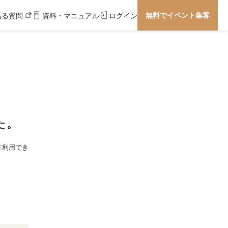
無料でイベント集客
ある質問
資料・マニュアル
ログイン
た。
在利用でき