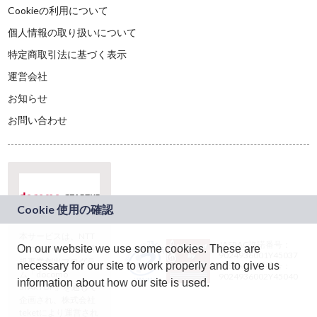
Cookieの利用について
個人情報の取り扱いについて
特定商取引法に基づく表示
運営会社
お知らせ
お問い合わせ
本サービスは、NTT
JASRAC許諾番号：
On our website we use some cookies. These are
ドコモグループの新
9024936001Y45037
規事業創出プログラ
necessary for our site to work properly and to give us
JASRAC許諾番号：
ム「docomo
9024936002Y45040
information about how our site is used.
STARTUP」を通じて
企画され、株式会社
teketにより運営され