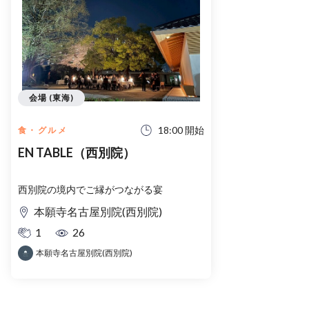
会場 (東海)
18:00 開始
食・グルメ
EN TABLE（西別院）
西別院の境内でご縁がつながる宴
本願寺名古屋別院(西別院)
1
26
本願寺名古屋別院(西別院)