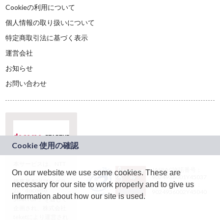
Cookieの利用について
個人情報の取り扱いについて
特定商取引法に基づく表示
運営会社
お知らせ
お問い合わせ
本サービスは、NTT
JASRAC許諾番号：
On our website we use some cookies. These are
ドコモグループの新
9024936001Y45037
規事業創出プログラ
necessary for our site to work properly and to give us
JASRAC許諾番号：
ム「docomo
9024936002Y45040
information about how our site is used.
STARTUP」を通じて
企画され、株式会社
teketにより運営され