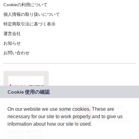
Cookieの利用について
個人情報の取り扱いについて
特定商取引法に基づく表示
運営会社
お知らせ
お問い合わせ
本サービスは、NTT
JASRAC許諾番号：
On our website we use some cookies. These are
ドコモグループの新
9024936001Y45037
規事業創出プログラ
necessary for our site to work properly and to give us
JASRAC許諾番号：
ム「docomo
9024936002Y45040
information about how our site is used.
STARTUP」を通じて
企画され、株式会社
teketにより運営され