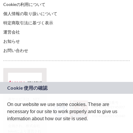
Cookieの利用について
個人情報の取り扱いについて
特定商取引法に基づく表示
運営会社
お知らせ
お問い合わせ
本サービスは、NTT
JASRAC許諾番号：
On our website we use some cookies. These are
ドコモグループの新
9024936001Y45037
規事業創出プログラ
necessary for our site to work properly and to give us
JASRAC許諾番号：
ム「docomo
9024936002Y45040
information about how our site is used.
STARTUP」を通じて
企画され、株式会社
teketにより運営され