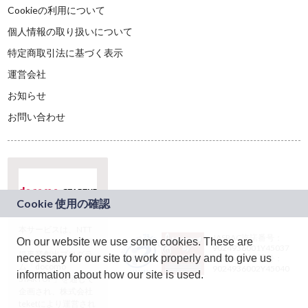
Cookieの利用について
個人情報の取り扱いについて
特定商取引法に基づく表示
運営会社
お知らせ
お問い合わせ
本サービスは、NTT
JASRAC許諾番号：
On our website we use some cookies. These are
ドコモグループの新
9024936001Y45037
規事業創出プログラ
necessary for our site to work properly and to give us
JASRAC許諾番号：
ム「docomo
9024936002Y45040
information about how our site is used.
STARTUP」を通じて
企画され、株式会社
teketにより運営され