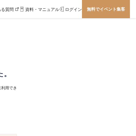
無料でイベント集客
ある質問
資料・マニュアル
ログイン
た。
在利用でき