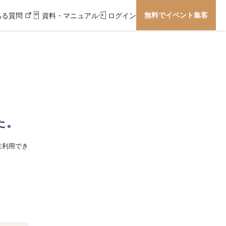
無料でイベント集客
ある質問
資料・マニュアル
ログイン
た。
在利用でき