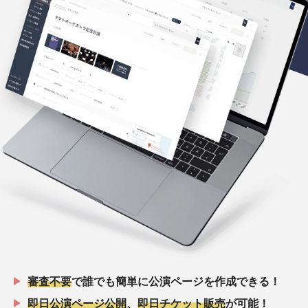
審査不要
で誰でも簡単に公演ページを作成できる！
即日公演ページ公開
、
即日チケット販売
が可能！