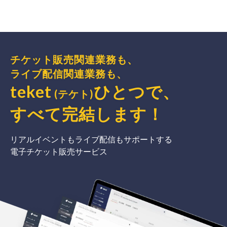
チケット販売関連業務も、
ライブ配信関連業務も、
teket
ひとつで、
(テケト)
すべて完結
します
！
リアルイベントもライブ配信もサポートする
電子チケット販売サービス