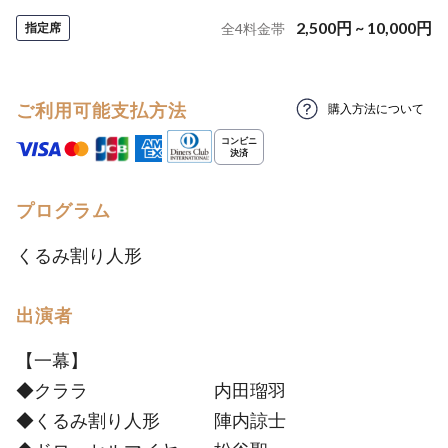
2,500
円
~
10,000
円
指定席
全
4
料金帯
ご利用可能支払方法
購入方法について
プログラム
くるみ割り人形
出演者
【一幕】
◆クララ 内田瑠羽
◆くるみ割り人形 陣内諒士