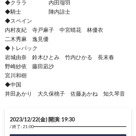
◆クララ 内田瑠羽
◆騎士 陣内諒士
◆スペイン
内村友紀 寺戸麻子 中宮晴花 林優衣
二木秀麻 逸見優
◆トレパック
岩城由奈 鈴木ひとみ 竹内ひかる 長末春
野崎紗依 藤田凪沙
宮川和樹
◆中国
井田あかり 大久保桃子 佐藤あかね 知久琴音
2023/12/22(金) 開演: 19:30
終了: 21:00