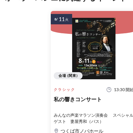
11
8/
火
会場 (関東)
13:30 開
クラシック
私の響きコンサート
みんなの声楽マラソン演奏会 スペシャル
ゲスト 妻屋秀和（バス）
つくば市ノバホール