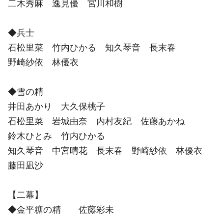
二木秀麻 逸見優 宮川和樹
◆兵士
石松里菜 竹内ひかる 知久琴音 長末春
野崎紗依 林優衣
◆雪の精
井田あかり 大久保桃子
石松里菜 岩城由奈 内村友紀 佐藤あかね
鈴木ひとみ 竹内ひかる
知久琴音 中宮晴花 長末春 野崎紗依 林優衣
藤田凪沙
【二幕】
◆金平糖の精 佐藤彩未