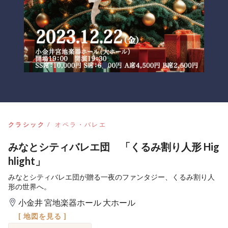
クラシック
オペラ・バレエ
みなとシティバレエ団 「くるみ割り人形 Hig
hlight」
みなとシティバレエ団が贈る一夜のファンタジー、くるみ割り人
形の世界へ。
小金井 宮地楽器ホール 大ホール
[ 地図を見る ]