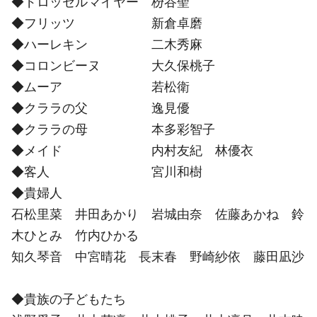
◆ドロッセルマイヤー 枌谷聖
◆フリッツ 新倉卓磨
◆ハーレキン 二木秀麻
◆コロンビーヌ 大久保桃子
◆ムーア 若松衛
◆クララの父 逸見優
◆クララの母 本多彩智子
◆メイド 内村友紀 林優衣
◆客人 宮川和樹
◆貴婦人
石松里菜 井田あかり 岩城由奈 佐藤あかね 鈴
木ひとみ 竹内ひかる
知久琴音 中宮晴花 長末春 野崎紗依 藤田凪沙
◆貴族の子どもたち