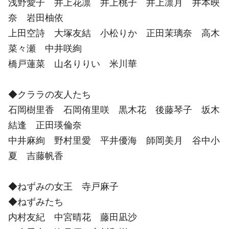
浅野愛子 井上花凛 井上桃子 井上凛月 井本映
奈 岩田柚依
上田空詩 大塚友結 小松りか 正田茉璃奈 高木
菜々瀬 中井咲絢
橋戸蓮菜 山名りりい 米川華
◆クララの友人たち
石岡樹里香 石岡侑里咲 黒木花 後藤琴子 坂木
結逢 正田瑛倫奈
中井麻絢 野村里愛 平井優海 師岡美月 谷中小
夏 吉藤帆香
◆ねずみの女王 寺戸麻子
◆ねずみたち
内村友紀 中宮晴花 藤田凪沙