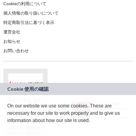
Cookieの利用について
個人情報の取り扱いについて
特定商取引法に基づく表示
運営会社
お知らせ
お問い合わせ
本サービスは、NTT
JASRAC許諾番号：
On our website we use some cookies. These are
ドコモグループの新
9024936001Y45037
規事業創出プログラ
necessary for our site to work properly and to give us
JASRAC許諾番号：
ム「docomo
9024936002Y45040
information about how our site is used.
STARTUP」を通じて
企画され、株式会社
teketにより運営され