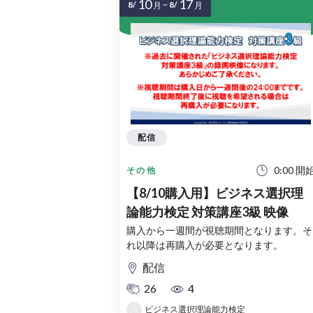
10
17
8/
~
8/
月
月
配信
0:00 開
その他
【8/10購入用】ビジネス選択理
論能力検定 対策講座3級 映像
購入から一週間が視聴期間となります。そ
れ以降は再購入が必要となります。
配信
26
4
ビジネス選択理論能力検定