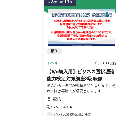
6
13
8/
~
8/
木
木
配信
0:00 開
その他
【8/6購入用】ビジネス選択理論
能力検定 対策講座3級 映像
購入から一週間が視聴期間となります。そ
れ以降は再購入が必要となります。
配信
26
4
ビジネス選択理論能力検定