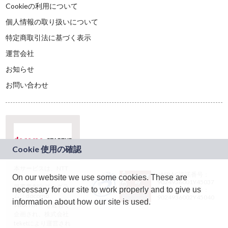
Cookieの利用について
個人情報の取り扱いについて
特定商取引法に基づく表示
運営会社
お知らせ
お問い合わせ
本サービスは、NTT
JASRAC許諾番号：
On our website we use some cookies. These are
ドコモグループの新
9024936001Y45037
規事業創出プログラ
necessary for our site to work properly and to give us
JASRAC許諾番号：
ム「docomo
9024936002Y45040
information about how our site is used.
STARTUP」を通じて
企画され、株式会社
teketにより運営され