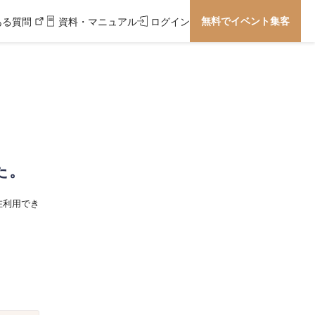
無料でイベント集客
ある質問
資料・マニュアル
ログイン
た。
在利用でき