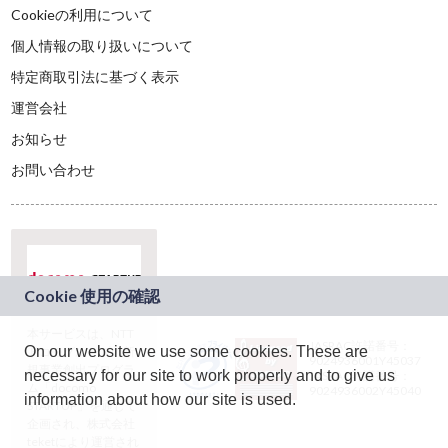
Cookieの利用について
個人情報の取り扱いについて
特定商取引法に基づく表示
運営会社
お知らせ
お問い合わせ
本サービスは、NTT
JASRAC許諾番号：
On our website we use some cookies. These are
ドコモグループの新
9024936001Y45037
規事業創出プログラ
necessary for our site to work properly and to give us
JASRAC許諾番号：
ム「docomo
9024936002Y45040
information about how our site is used.
STARTUP」を通じて
企画され、株式会社
teketにより運営され